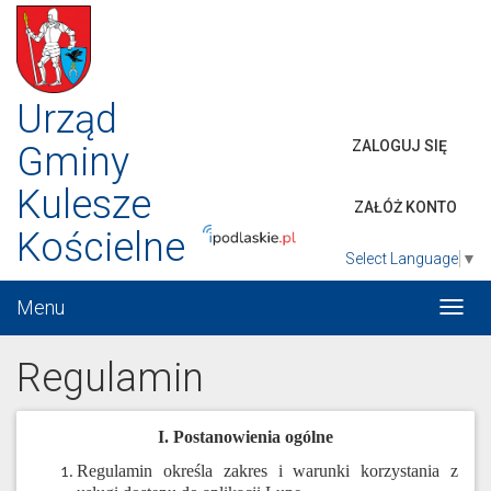
Urząd
ZALOGUJ SIĘ
Gminy
Kulesze
ZAŁÓŻ KONTO
Kościelne
Select Language
▼
Menu
Włąc
menu
Regulamin
I. Postanowienia ogólne
Regulamin określa zakres i warunki korzystania z